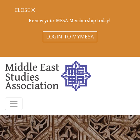
CLOSE
Renew your MESA Membership today!
LOGIN TO MYMESA